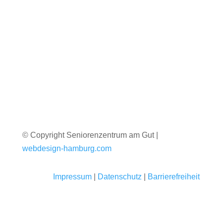
0461 80 700 99
Mail
info@hofallee.de
© Copyright Seniorenzentrum am Gut |
webdesign-hamburg.com
Impressum
|
Datenschutz
|
Barrierefreiheit